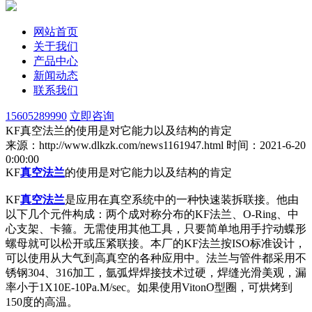
网站首页
关于我们
产品中心
新闻动态
联系我们
15605289990
立即咨询
KF真空法兰的使用是对它能力以及结构的肯定
来源：http://www.dlkzk.com/news1161947.html
时间：2021-6-20
0:00:00
KF
真空法兰
的使用是对它能力以及结构的肯定
KF
真空法兰
是应用在真空系统中的一种快速装拆联接。他由
以下几个元件构成：两个成对称分布的KF法兰、O-Ring、中
心支架、卡箍。无需使用其他工具，只要简单地用手拧动蝶形
螺母就可以松开或压紧联接。本厂的KF法兰按ISO标准设计，
可以使用从大气到高真空的各种应用中。法兰与管件都采用不
锈钢304、316加工，氩弧焊焊接技术过硬，焊缝光滑美观，漏
率小于1X10E-10Pa.M/sec。如果使用VitonO型圈，可烘烤到
150度的高温。