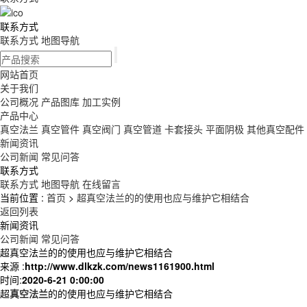
联系方式
联系方式
地图导航
网站首页
关于我们
公司概况
产品图库
加工实例
产品中心
真空法兰
真空管件
真空阀门
真空管道
卡套接头
平面阴极
其他真空配件
新闻资讯
公司新闻
常见问答
联系方式
联系方式
地图导航
在线留言
当前位置 :
首页
>
超真空法兰的的使用也应与维护它相结合
返回列表
新闻资讯
公司新闻
常见问答
超真空法兰的的使用也应与维护它相结合
来源 :
http://www.dlkzk.com/news1161900.html
时间:
2020-6-21 0:00:00
超
真空法兰
的的使用也应与维护它相结合