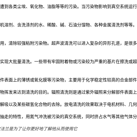
遭到各类尘埃、氧化物、油脂等等的污染。当污染物影响到真空系统运行
机溶剂、含洗涤剂的水、稀酸、碱、石油分馏物、各种金属清洗剂等等。
用，清除较强粘附污染物。超声波清洗可以进入复杂的异形孔道，是很多
实现大批量清洗。一些带有牢固附着物或污染较为严重的基片在擦洗或超
部件表面上的薄锈或氧化膜等污染物，主要用于化学稳定性较高的合金部
染物挥发来达到清洗的目的。辐照清洗则是通过紫外辐照来分解部件表面
成解吸以及某些碳氢化合物的去除。放电清洗的效果取决于电机材料、几
被抽走的特性，用氮气冲洗被污染的真空系统，同时挤占水气等其他气体
空法兰是为了让你更好地了解他从而使用它