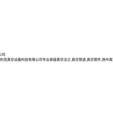
公司
空设备科技有限公司专业承接真空法兰,真空管道,真空管件,扬中真空法兰,镇