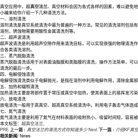
真空应用中，超
真空法兰
、真空材料会因为各式各样的因素，难以避免地
小编来给你介绍一下几种清洗方法。
一、溶剂清洗
溶剂清洗是真空系统清洗中最为普遍的一种方法。常见的清洗溶剂包括有
溶剂，锈蚀物需要用酸性金属清洗剂等。
二、超声波清洗
超声波清洗是利用超声空隙作用来清洗目标，可以实现很强的物理清洗作
合各类清洗溶剂。
三、蒸汽脱脂清洗
蒸汽脱脂清洗适用于对表面油脂膜和类脂膜的清洗，操作方法简单，可以
清洗的最后一步。
四、电解侵蚀清洗
电解侵蚀清洗类似于电解抛光，是指在溶剂中利用电解作用，清除金属
五、加热和辐照清洗
加热清洗主要是将部件置于常压或真空中加热，使其表面上的易挥发污
六、放电清洗
放电清洗一般用于高真空、超高真空系统清洗中。利用电子轰击气体造
七、氮气清洗
氮气清洗主要是利用了氮气在材料表面的吸附热小、吸留时间短，容易
本文标签：
超真空法兰
,
PRE
上一篇 :
真空法兰的清洗方式你知道多少
Next
下一篇 :
介绍KF真
相关新闻
/ News