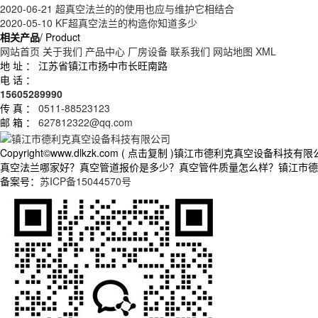
2020-06-21
超真空法兰的的使用也应与维护它相结合
2020-05-10
KF超真空法兰的构造你知道多少
相关产品
/ Product
网站首页
关于我们
产品中心
厂房设备
联系我们
网站地图
XML
地 址 ：
江苏省镇江市扬中市长旺南路
电 话 ：
15605289990
传 真 ：
0511-88523123
邮 箱 ：
627812322@qq.com
Copyright©
www.dlkzk.com
(
点击复制
)镇江市德利克真空设备科技有限
真空法兰哪家好？真空管道报价是多少？真空管件质量怎么样？镇江市德利克真
备案号：
苏ICP备15044570号