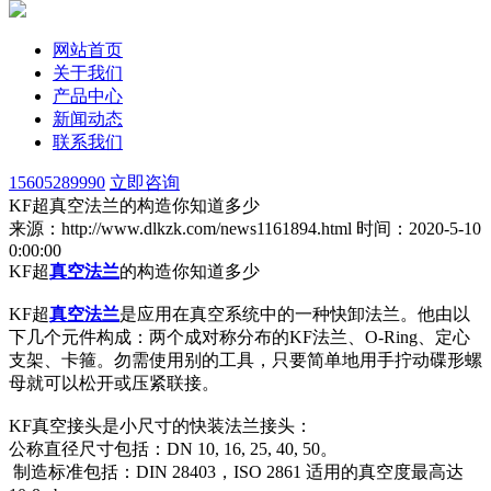
网站首页
关于我们
产品中心
新闻动态
联系我们
15605289990
立即咨询
KF超真空法兰的构造你知道多少
来源：http://www.dlkzk.com/news1161894.html
时间：2020-5-10
0:00:00
KF超
真空法兰
的构造你知道多少
KF超
真空法兰
是应用在真空系统中的一种快卸法兰。他由以
下几个元件构成：两个成对称分布的KF法兰、O-Ring、定心
支架、卡箍。勿需使用别的工具，只要简单地用手拧动碟形螺
母就可以松开或压紧联接。
KF真空接头是小尺寸的快装法兰接头：
公称直径尺寸包括：DN 10, 16, 25, 40, 50。
制造标准包括：DIN 28403，ISO 2861 适用的真空度最高达