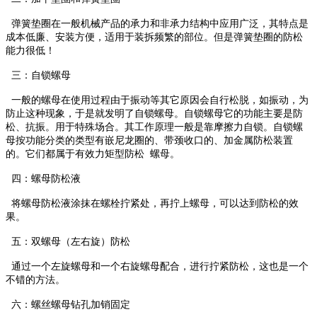
弹簧垫圈在一般机械产品的承力和非承力结构中应用广泛，其特点是
成本低廉、安装方便，适用于装拆频繁的部位。但是弹簧垫圈的防松
能力很低！
三：自锁螺母
一般的螺母在使用过程由于振动等其它原因会自行松脱，如振动，为
防止这种现象，于是就发明了自锁螺母。自锁螺母它的功能主要是防
松、抗振。用于特殊场合。其工作原理一般是靠摩擦力自锁。自锁螺
母按功能分类的类型有嵌尼龙圈的、带颈收口的、加金属防松装置
的。它们都属于有效力矩型防松 螺母。
四：螺母防松液
将螺母防松液涂抹在螺栓拧紧处，再拧上螺母，可以达到防松的效
果。
五：双螺母（左右旋）防松
通过一个左旋螺母和一个右旋螺母配合，进行拧紧防松，这也是一个
不错的方法。
六：螺丝螺母钻孔加销固定