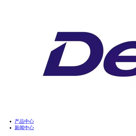
产品中心
新闻中心