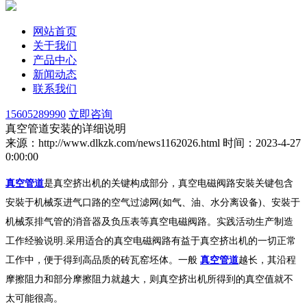
网站首页
关于我们
产品中心
新闻动态
联系我们
15605289990
立即咨询
真空管道安装的详细说明
来源：http://www.dlkzk.com/news1162026.html
时间：2023-4-27
0:00:00
真空管道
是真空挤出机的关键构成部分，真空电磁阀路安裝关键包含
安裝于机械泵进气口路的空气过滤网(如气、油、水分离设备)、安裝于
机械泵排气管的消音器及负压表等真空电磁阀路。实践活动生产制造
工作经验说明.采用适合的真空电磁阀路有益于真空挤出机的一切正常
工作中，便于得到高品质的砖瓦窑坯体。一般
真空管道
越长，其沿程
摩擦阻力和部分摩擦阻力就越大，则真空挤出机所得到的真空值就不
太可能很高。