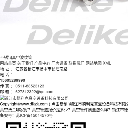
不锈钢真空波纹管
网站首页
关于我们
产品中心
厂房设备
联系我们
网站地图
XML
地 址 ：
江苏省镇江市扬中市长旺南路
电 话 ：
15605289990
传 真 ：
0511-88523123
邮 箱 ：
627812322@qq.com
Copyright©
www.dlkzk.com
(
点击复制
)镇江市德利克真空设备科技有限
真空法兰哪家好？真空管道报价是多少？真空管件质量怎么样？镇江市德利克真
备案号：
苏ICP备15044570号