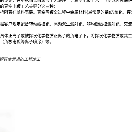
的规定，在不锈钢管材表层工艺处理上，真空电镀工艺早已变成环境保护
的真空电镀工艺关键分这三种：
著在塑料表层。真空蒸镀全过程中金属材料(最常见的铝)的熔化，挥发仅需
据客户规定配备转动磁控靶、高频双生溅射靶、非均衡磁控溅射靶、交流
汽体正离子或被挥发化学物质正离子的负电子下，将挥发化学物质或其生
（负极电孤等离子喷涂）等。
钢真空管道的工程施工