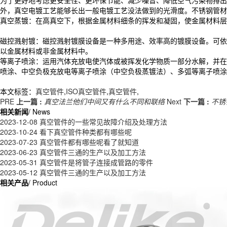
为了更好地考虑更安全性、更环保节能、减少噪音、降低空气污染物排出
外，真空电镀工艺能够长出一般电镀工艺没法做到的光滑度。不锈钢管材
真空蒸镀：在高真空下，根据金属材料细条的挥发和凝固，使金属材料层析附
磁控溅射镀：磁控溅射镀膜设备是一种多用途、效率高的镀膜设备。可依
以金属材料或非金属材料中。
等离子喷涂：运用汽体充放电使汽体或被挥发化学物质一部分水解，并在
喷涂、中空负极充放电等离子喷涂（中空负极蒸镀法）、多弧等离子喷涂
本文标签：
真空管件
,
ISO真空管件
,
真空管件
,
PRE
上一篇 :
真空法兰他们中间又有什么不同和联络
Next
下一篇 :
不锈
相关新闻
/ News
2023-12-08
真空管件的一些常见故障介绍及处理方法
2023-10-24
看下真空管件种类都有哪些呢
2023-07-23
真空管件都有哪些呢看了就知道
2023-06-23
真空管件三通的生产以及加工方法
2023-05-31
真空管件是将管子连接成管路的零件
2023-05-12
真空管件三通的生产以及加工方法
相关产品
/ Product