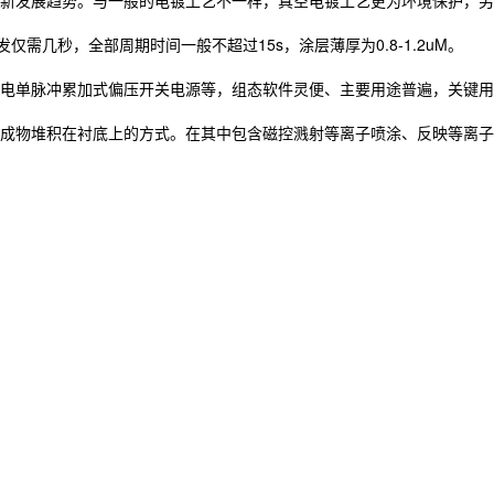
新发展趋势。与一般的电镀工艺不一样，真空电镀工艺更为环境保护，另
几秒，全部周期时间一般不超过15s，涂层薄厚为0.8-1.2uM。
电单脉冲累加式偏压开关电源等，组态软件灵便、主要用途普遍，关键用
成物堆积在衬底上的方式。在其中包含磁控溅射等离子喷涂、反映等离子