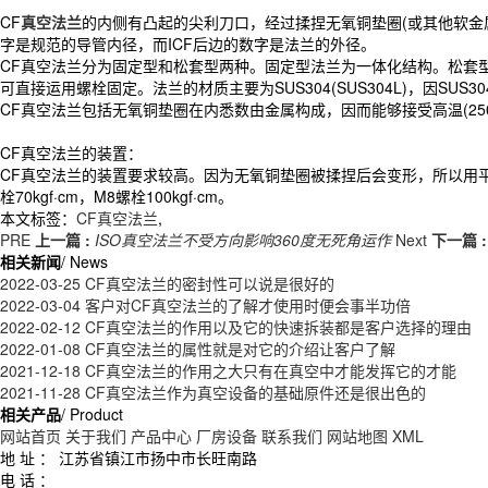
CF
真空法兰
的内侧有凸起的尖利刀口，经过揉捏无氧铜垫圈(或其他软金
字是规范的导管内径，而ICF后边的数字是法兰的外径。
CF真空法兰分为固定型和松套型两种。固定型法兰为一体化结构。松套
可直接运用螺栓固定。法兰的材质主要为SUS304(SUS304L)，因SU
CF真空法兰包括无氧铜垫圈在内悉数由金属构成，因而能够接受高温(25
CF真空法兰的装置：
CF真空法兰的装置要求较高。因为无氧铜垫圈被揉捏后会变形，所以用平
栓70kgf·cm，M8螺栓100kgf·cm。
本文标签：
CF真空法兰
,
PRE
上一篇 :
ISO真空法兰不受方向影响360度无死角运作
Next
下一篇 :
相关新闻
/ News
2022-03-25
CF真空法兰的密封性可以说是很好的
2022-03-04
客户对CF真空法兰的了解才使用时便会事半功倍
2022-02-12
CF真空法兰的作用以及它的快速拆装都是客户选择的理由
2022-01-08
CF真空法兰的属性就是对它的介绍让客户了解
2021-12-18
CF真空法兰的作用之大只有在真空中才能发挥它的才能
2021-11-28
CF真空法兰作为真空设备的基础原件还是很出色的
相关产品
/ Product
网站首页
关于我们
产品中心
厂房设备
联系我们
网站地图
XML
地 址 ：
江苏省镇江市扬中市长旺南路
电 话 ：