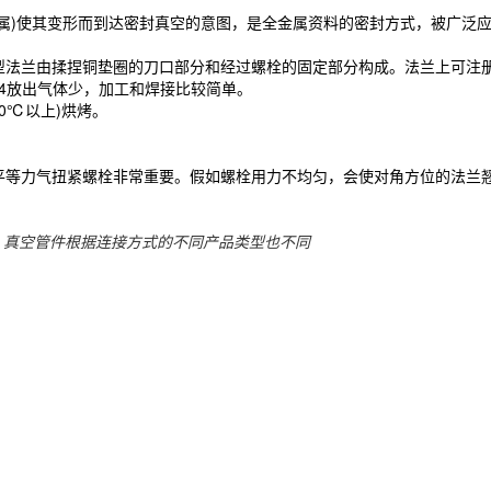
属)使其变形而到达密封真空的意图，是全金属资料的密封方式，被广泛应用
型法兰由揉捏铜垫圈的刀口部分和经过螺栓的固定部分构成。法兰上可注
S304放出气体少，加工和焊接比较简单。
0℃以上)烘烤。
等力气扭紧螺栓非常重要。假如螺栓用力不均匀，会使对角方位的法兰翘起，
真空管件根据连接方式的不同产品类型也不同