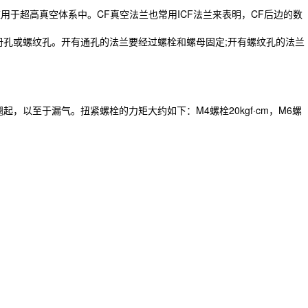
于超高真空体系中。CF真空法兰也常用ICF法兰来表明，CF后边的数
册孔或螺纹孔。开有通孔的法兰要经过螺栓和螺母固定;开有螺纹孔的法兰
以至于漏气。扭紧螺栓的力矩大约如下：M4螺栓20kgf·cm，M6螺