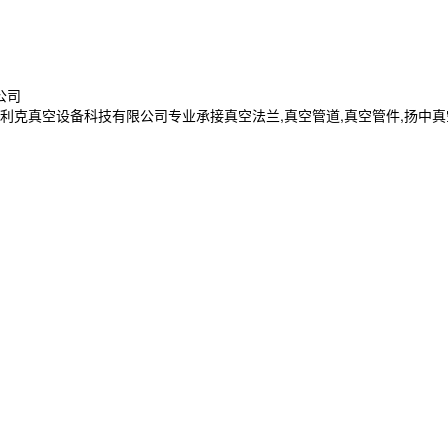
公司
空设备科技有限公司专业承接真空法兰,真空管道,真空管件,扬中真空法兰,镇